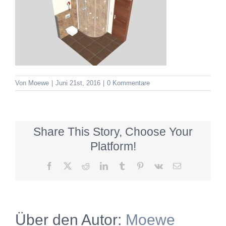
Von
Moewe
|
Juni 21st, 2016
|
0 Kommentare
Share This Story, Choose Your
Platform!
Facebook
X
Reddit
LinkedIn
Tumblr
Pinterest
Vk
E-
Mail
Über den Autor:
Moewe